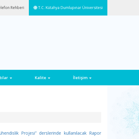
lefon Rehberi
T.C. Kütahya Dumlupınar Üniversitesi
tılar
Kalite
İletişim
endislik Projesi” derslerinde kullanılacak Rapor