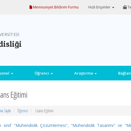
Memnuniyet Bildirim Formu
Hızlı Erişimler
Te
VERSİTESİ
isliği
sonel
Öğrenci
Araştırma
Bağlan
sans Eğitimi
na Sayfa
Öğrenci
Lisans Eğitimi
 sınıf "Mühendislik Çözümlemesi", “Mühendislik Tasarımı" ve "Müh