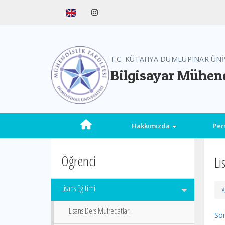
T.C. KÜTAHYA DUMLUPINAR ÜNİ
Bilgisayar Mühend
Hakkımızda
Per
Öğrenci
Li
Lisans Eğitimi
A
Lisans Ders Müfredatları
Son