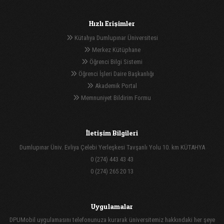
Hızlı Erişimler
Kütahya Dumlupınar Üniversitesi
Merkez Kütüphane
Öğrenci Bilgi Sistemi
Öğrenci İşleri Daire Başkanlığı
Akademik Portal
Memnuniyet Bildirim Formu
İletişim Bilgileri
Dumlupınar Üniv. Evliya Çelebi Yerleşkesi Tavşanlı Yolu 10. km KÜTAHYA
0 (274) 443 43 43
0 (274) 265 20 13
Uygulamalar
DPUMobil uygulamasını telefonunuza kurarak üniversitemiz hakkındaki her şeye