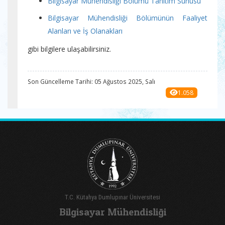
Bilgisayar Mühendisliği Bölümü Tanıtım Sunusu
Bilgisayar Mühendisliği Bölümünün Faaliyet
Alanları ve İş Olanakları
gibi bilgilere ulaşabilirsiniz
.
Son Güncelleme Tarihi: 05 Ağustos 2025, Salı
1.058
T.C. Kütahya Dumlupınar Üniversitesi
Bilgisayar Mühendisliği