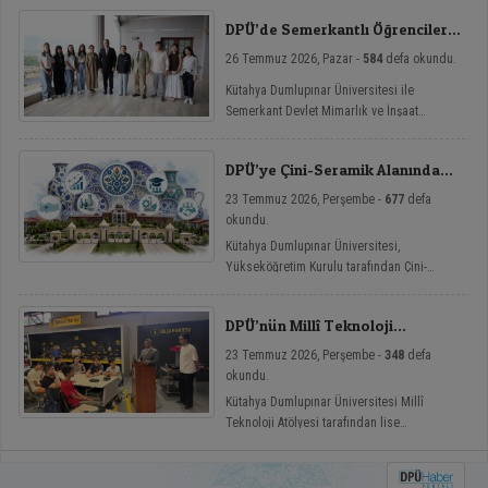
Hasanlar köyünde düzenlenen etkinliğe
DPÜ’de Semerkantlı Öğrencilere
katılarak vatandaşlarla buluştu.
Yaz Okulu
26 Temmuz 2026, Pazar -
584
defa okundu.
Kütahya Dumlupınar Üniversitesi ile
Semerkant Devlet Mimarlık ve İnşaat
Mühendisliği Üniversitesi arasında hayata
geçirilen iş birliği kapsamında misafir
DPÜ’ye Çini-Seramik Alanında
öğrenciler yaz okulunda ağırlanıyor.
YÖK’ten Büyük Görev
23 Temmuz 2026, Perşembe -
677
defa
okundu.
Kütahya Dumlupınar Üniversitesi,
Yükseköğretim Kurulu tarafından Çini-
Seramik alanında İhtisas Üniversitesi olarak
ilan edildi.
DPÜ’nün Millî Teknoloji
Atölyelerinde Lise Öğrencilerine
23 Temmuz 2026, Perşembe -
348
defa
Eğitim
okundu.
Kütahya Dumlupınar Üniversitesi Millî
Teknoloji Atölyesi tarafından lise
öğrencilerine yönelik düzenlenen Millî
Teknoloji Atölyeleri Lise Yaz Okulu’nda
eğitimler başladı.