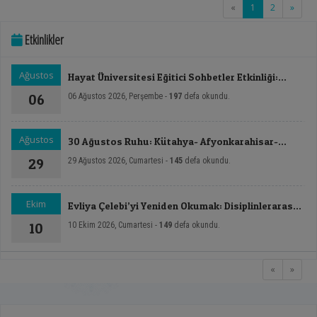
(current)
«
1
2
»
Etkinlikler
Ağustos
Hayat Üniversitesi Eğitici Sohbetler Etkinliği:
Hükümet Sistemleri ve Devlet Teşkilatı
06
06 Ağustos 2026, Perşembe -
197
defa okundu.
Ağustos
30 Ağustos Ruhu: Kütahya- Afyonkarahisar-
Dumlupınar Zafer Rotası Sempozyumu - II
29
29 Ağustos 2026, Cumartesi -
145
defa okundu.
Ekim
Evliya Çelebi’yi Yeniden Okumak: Disiplinlerarası
ve Çok Boyutlu Yaklaşımlar Sempozyumu
10
10 Ekim 2026, Cumartesi -
149
defa okundu.
«
»