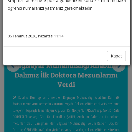
Staj mail adresine e-posta gönderirken konu kısmına mutlaka
öğrenci numaranızı yazmanız gerekmektedir.
06 Temmuz 2026, Pazartesi 11:14
Kapat
Bilgisayar Mühendisliği Anabilim
Dalımız İlk Doktora Mezunlarını
Verdi
Kütahya Dumlupınar Üniversitesi Bilgisayar Mühendisliği Anabilim Dalı, ilk
doktora mezunlarını vermenin gururunu yaşadı. Doktora eğitimlerini ve tez savunma
süreçlerini başarıyla tamamlayan Arş. Gör. Dr. Naciye Nur ARSLAN, Arş. Gör. Dr. Safa
DÖRTERLER ve Arş. Gör. Dr. Emrullah ŞAHİN, Anabilim Dalımızın ilk doktora
mezunları oldu. Danışmanlıkları Bilgisayar Mühendisliği Bölüm Başkanı Doç. Dr.
Durmuş ÖZDEMİR tarafından yürütülen araştırmacılar, doktora eğitimleri süresince