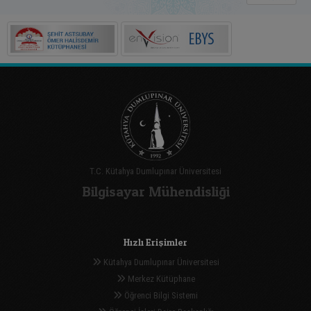
T.C. Kütahya Dumlupınar Üniversitesi
Bilgisayar Mühendisliği
Hızlı Erişimler
Kütahya Dumlupınar Üniversitesi
Merkez Kütüphane
Öğrenci Bilgi Sistemi