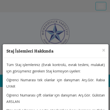
Toggle
×
Staj İşlemleri Hakkında
T.C. KÜTAHYA DUMLUPINAR ÜNİVERSİTESİ
Bilgisayar Mühendisliği
Tüm Staj işlemleriniz (Evrak kontrolü, evrak teslimi, mulakat)
için görüşmeniz gereken Staj komisyon üyeleri:
Öğrenci Numarası tek olanlar için danışman: Arş.Gör. Rabia
Toggl
UYAR
Previous
Next
Öğrenci Numarası çift olanlar için danışman: Arş.Gör. Gülistan
ARSLAN