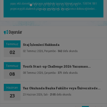
yapay zekâ alanında uluslararası indekslerde taranan bilimsel yayınlar, TÜBİTAK 1001
projesi ve çeşitli akademik çalışmalar gerçekleştirdi. Mezunlarımızı doktora eğitimlerini
başarıyla tamamlamalarından dolayı tebrik ediyor; akademik ve mesleki yaşamlarında
başarılarının devamını diliyoruz. Bu süreçte katkı sunan danışman öğretim üyemize ve
doktora yeterlik ile tez savunma jürilerinde görev alan değerli öğretim üyelerine
teşekkür ediyoruz.
Duyurular
Temmuz
Staj İşlemleri Hakkında
02
02 Temmuz 2026, Perşembe -
562
defa okundu.
Temmuz
Youth Start-up Challenge 2026 Yarışması
Başvuruları
08
08 Temmuz 2026, Çarşamba -
371
defa okundu.
Haziran
Yaz Okulunda Başka Fakülte veya Üniversiteden
Ders Alacakların Dikkatine!
23
23 Haziran 2026, Salı -
2105
defa okundu.