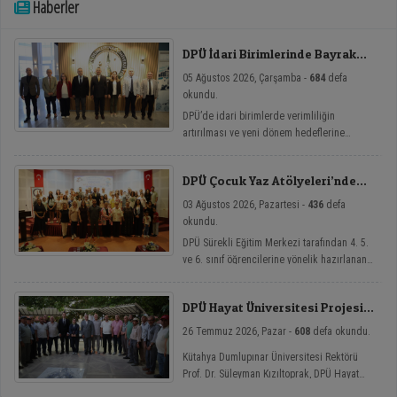
Haberler
DPÜ İdari Birimlerinde Bayrak
Değişimi
05 Ağustos 2026, Çarşamba -
684
defa
okundu.
DPÜ’de idari birimlerde verimliliğin
artırılması ve yeni dönem hedeflerine
ulaşılması amacıyla görev değişim törenleri
düzenlendi.
DPÜ Çocuk Yaz Atölyeleri’nde
Dersler Başladı
03 Ağustos 2026, Pazartesi -
436
defa
okundu.
DPÜ Sürekli Eğitim Merkezi tarafından 4. 5.
ve 6. sınıf öğrencilerine yönelik hazırlanan
ve çocukların yaz tatillerini hem eğlenceli
hem de nitelikli gelişim atölyeleriyle
DPÜ Hayat Üniversitesi Projesi
değerlendirmelerini amaçlayan DPÜ Çocuk
Hisarcık’ta
Yaz Atölyeleri programı, düzenlenen açılış
26 Temmuz 2026, Pazar -
608
defa okundu.
töreniyle eğitimlerine başladı.
Kütahya Dumlupınar Üniversitesi Rektörü
Prof. Dr. Süleyman Kızıltoprak, DPÜ Hayat
Üniversitesi projesi kapsamında Hisarcık’ın