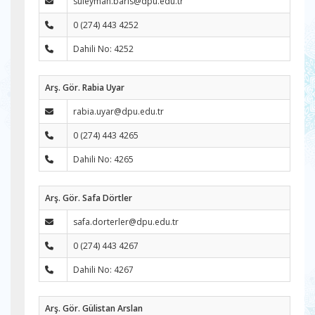
suleyman.baris@dpu.edu.tr
0 (274) 443 4252
Dahili No: 4252
Arş. Gör. Rabia Uyar
rabia.uyar@dpu.edu.tr
0 (274) 443 4265
Dahili No: 4265
Arş. Gör. Safa Dörtler
safa.dorterler@dpu.edu.tr
0 (274) 443 4267
Dahili No: 4267
Arş. Gör. Gülistan Arslan