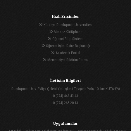
Hızlı Erişimler
Kütahya Dumlupınar Üniversitesi
Merkez Kütüphane
Öğrenci Bilgi Sistemi
Öğrenci İşleri Daire Başkanlığı
Akademik Portal
Memnuniyet Bildirim Formu
İletişim Bilgileri
Dumlupınar Üniv. Evliya Çelebi Yerleşkesi Tavşanlı Yolu 10. km KÜTAHYA
0 (274) 443 43 43
0 (274) 265 20 13
Uygulamalar