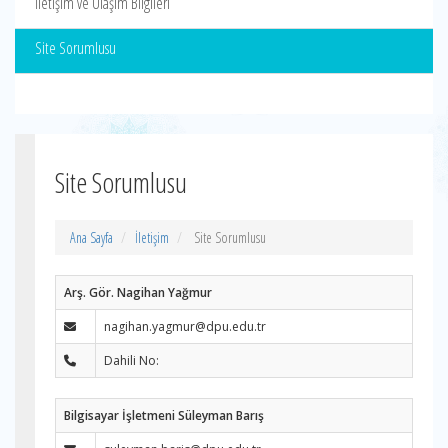
İletişim ve Ulaşım Bilgileri
Site Sorumlusu
Site Sorumlusu
Ana Sayfa
İletişim
Site Sorumlusu
Arş. Gör. Nagihan Yağmur
nagihan.yagmur@dpu.edu.tr
Dahili No:
Bilgisayar İşletmeni Süleyman Barış