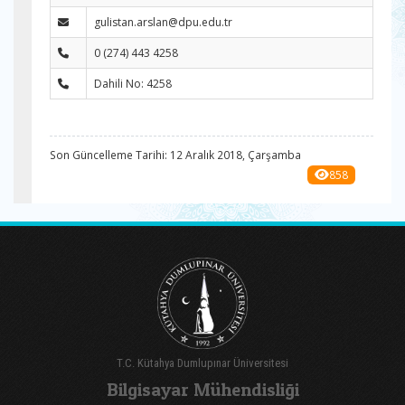
gulistan.arslan@dpu.edu.tr
0 (274) 443 4258
Dahili No: 4258
Son Güncelleme Tarihi: 12 Aralık 2018, Çarşamba
858
T.C. Kütahya Dumlupınar Üniversitesi
Bilgisayar Mühendisliği