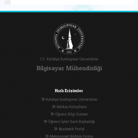
T.C. Kütahya Dumlupınar Üniversitesi
Bilgisayar Mühendisliği
Hızlı Erişimler
Kütahya Dumlupınar Üniversitesi
Merkez Kütüphane
Öğrenci Bilgi Sistemi
Öğrenci İşleri Daire Başkanlığı
Akademik Portal
Memnuniyet Bildirim Formu