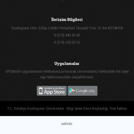
İletişim Bilgileri
Dumlupınar Üniv. Evliya Çelebi Yerleşkesi Tavşanlı Yolu 10. km KÜTAHYA
0 (274) 443 43 43
0 (274) 265 20 13
Uygulamalar
DPUMobil uygulamasını telefonunuza kurarak üniversitemiz hakkındaki her şeye
cep telefonunuzdan ulaşabilirsiniz.
T.C. Kütahya Dumlupınar Üniversitesi - Bilgi İşlem Daire Başkanlığı, Tüm hakları
saklıdır.