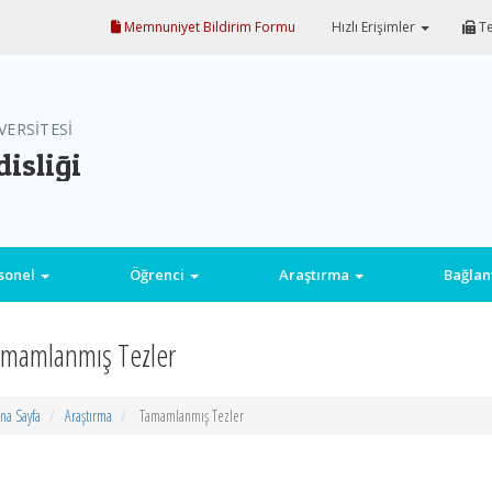
Memnuniyet Bildirim Formu
Hızlı Erişimler
Te
VERSİTESİ
isliği
sonel
Öğrenci
Araştırma
Bağlan
mamlanmış Tezler
na Sayfa
Araştırma
Tamamlanmış Tezler