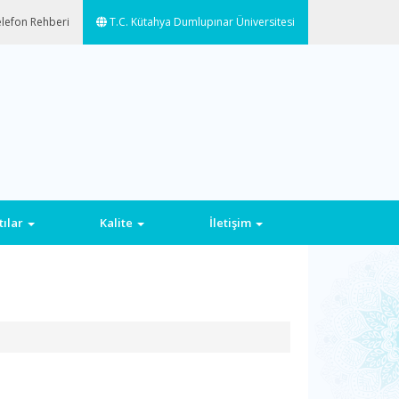
lefon Rehberi
T.C. Kütahya Dumlupınar Üniversitesi
tılar
Kalite
İletişim