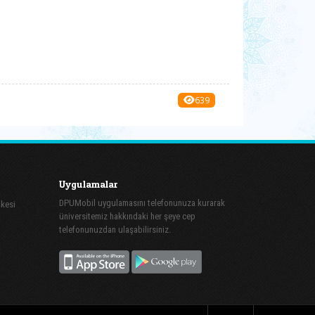
639
Uygulamalar
DPUMobil uygulamasını telefonunuza kurarak
şkesi
üniversitemiz hakkındaki her şeye cep
telefonunuzdan ulaşabilirsiniz.