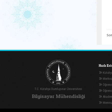
Son
Hızlı Er
Kütahya
Merkez
Öğrenci
T.C. Kütahya Dumlupınar Üniversitesi
Öğrenci 
Bilgisayar Mühendisliği
Akadem
Memnuni