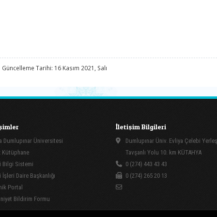
 Güncelleme Tarihi: 16 Kasım 2021, Salı
işimler
İletişim Bilgileri
 Dumlupınar Üniversitesi
Dumlupınar Üniv. Evliya Çelebi Yerle
 Kütüphane
Tavşanlı Yolu 10. km KÜTAHYA
 Bilgi Sistemi
0 (274) 443 43 43
İşleri Daire Başkanlığı
0 (274) 265 20 13
ik Portal
yet Bildirim Formu