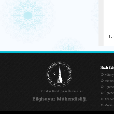
Son
Hızlı Er
Kütahya
Merkez
Öğrenci
T.C. Kütahya Dumlupınar Üniversitesi
Öğrenci 
Bilgisayar Mühendisliği
Akadem
Memnuni