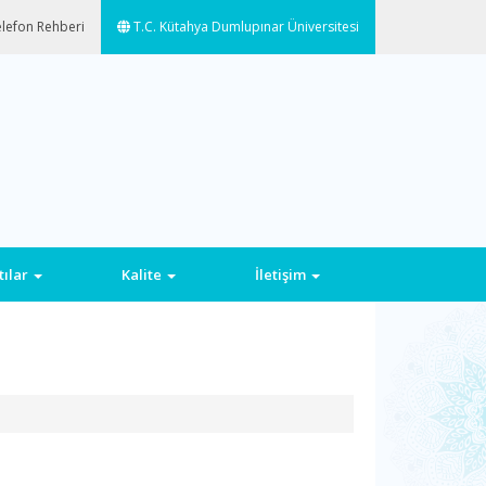
lefon Rehberi
T.C. Kütahya Dumlupınar Üniversitesi
tılar
Kalite
İletişim