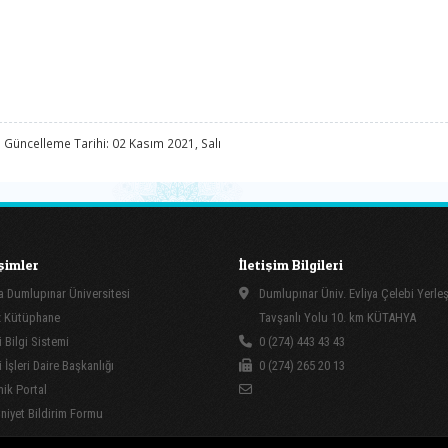
 Güncelleme Tarihi: 02 Kasım 2021, Salı
işimler
İletişim Bilgileri
 Dumlupınar Üniversitesi
Dumlupınar Üniv. Evliya Çelebi Yerle
 Kütüphane
Tavşanlı Yolu 10. km KÜTAHYA
 Bilgi Sistemi
0 (274) 443 43 43
İşleri Daire Başkanlığı
0 (274) 265 20 13
ik Portal
yet Bildirim Formu