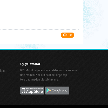
530
Uygulamalar
DPUMobil uygulamasını telefonunuza kurarak
şkesi
üniversitemiz hakkındaki her şeye cep
telefonunuzdan ulaşabilirsiniz.