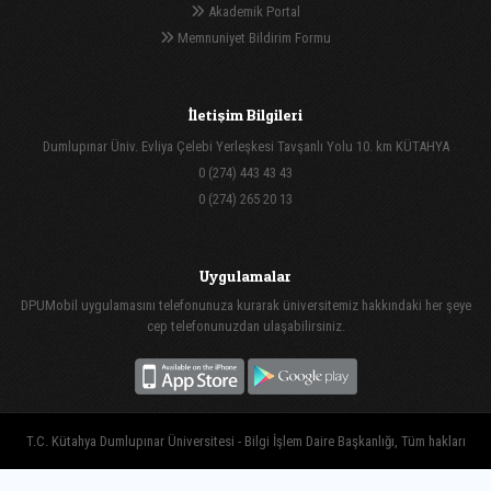
Akademik Portal
Memnuniyet Bildirim Formu
İletişim Bilgileri
Dumlupınar Üniv. Evliya Çelebi Yerleşkesi Tavşanlı Yolu 10. km KÜTAHYA
0 (274) 443 43 43
0 (274) 265 20 13
Uygulamalar
DPUMobil uygulamasını telefonunuza kurarak üniversitemiz hakkındaki her şeye
cep telefonunuzdan ulaşabilirsiniz.
T.C. Kütahya Dumlupınar Üniversitesi - Bilgi İşlem Daire Başkanlığı, Tüm hakları