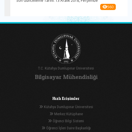
Son Güncelleme Tarihi: 13 Aralık 2018, Perşembe
560
T.C. Kütahya Dumlupınar Üniversitesi
Bilgisayar Mühendisliği
Hızlı Erişimler
Kütahya Dumlupınar Üniversitesi
Merkez Kütüphane
Öğrenci Bilgi Sistemi
Öğrenci İşleri Daire Başkanlığı