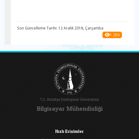
Son Güncelleme Tarihi: 12 Aralık 2018, Çarşamba
1.259
T.C. Kütahya Dumlupınar Üniversitesi
Bilgisayar Mühendisliği
Hızlı Erişimler